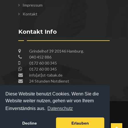
Impressum
Kontakt
Kontakt Info
Grindelhof 39 20146 Hamburg.
040 452 886
0172 60 00 345
0172 60 00 345
info[at]st-tabak.de
24 Stunden Notdienst
Diese Website benutzt Cookies. Wenn Sie die
Website weiter nutzen, gehen wir von Ihrem
Einverständnis aus.
Datenschutz
Copyright © 2020
By:
Schlüsseldienst und
Decline
Erlauben
Sicherheitstechnik Hamburg
.