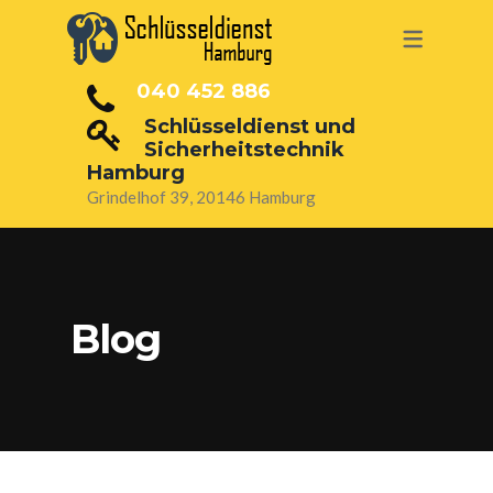
SERVICE
040 452 886
TÜRÖFFNUNG HAMBURG
Schlüsseldienst und
Sicherheitstechnik
7/24 SCHLÜSSELDIENST
Hamburg
Grindelhof 39, 20146 Hamburg
SCHLÜSSEL ABGEBROCHEN
EINBRUCHSCHUTZ HAMBURG
ALARMANLAGEN HAMBURG
Blog
ELEKTRONISCHE SCHLIESSZYLILNDER
/ SCHLÖSSER
SCHLOSS AUSTAUSCHEN
SICHERHEITSTECHNIK UND