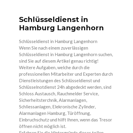
EINBRUCHSCHUTZ
Schlüsseldienst in
SCHLIESSANLAGEN
Hamburg Langenhorn
RAUCHMELDER SERVICE UND
Schlüsseldienst in Hamburg Langenhorn
MONTAGE
Wenn Sie nach einem zuverlässigen
Schlüsseldienst in Hamburg Langenhorn suchen,
TRESOR ÖFFNEN, SAFE ÖFFNEN
sind Sie auf diesem Artikel genau richtig!
Weitere Aufgaben, welche durch die
SCHLÜSSELDIENST HAMBURG
professionellen Mitarbeiter und Experten durch
Dienstleistungen des Schlüsseldienst und
AUTO SCHLÜSSELDIENST HAMBURG
Schlüsselnotdienst 24h abgedeckt werden, sind
ZAHLUNGSOPTIONEN
Schloss Austausch, Rauchmelder Service,
Sicherheitsterchnik, Alarmanlagen,
Schliessanlagen, Elekronische Zylinder,
Alarmanlagen Hamburg, Türöffnung,
Einbruchschutz und hilft Ihnen, wenn das Tresor
öffnen nicht möglich ist.
Erfahren Sie die Hintergründe dieses tollen