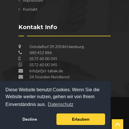
Impressum
Kontakt
Kontakt Info
Grindelhof 39 20146 Hamburg.
040 452 886
0172 60 00 345
0172 60 00 345
info[at]st-tabak.de
24 Stunden Notdienst
Diese Website benutzt Cookies. Wenn Sie die
Website weiter nutzen, gehen wir von Ihrem
Einverständnis aus.
Datenschutz
Copyright © 2020
By:
Schlüsseldienst und
Decline
Erlauben
Sicherheitstechnik Hamburg
.