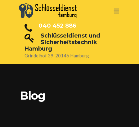
SERVICE
040 452 886
TÜRÖFFNUNG HAMBURG
Schlüsseldienst und
Sicherheitstechnik
7/24 SCHLÜSSELDIENST
Hamburg
Grindelhof 39, 20146 Hamburg
SCHLÜSSEL ABGEBROCHEN
EINBRUCHSCHUTZ HAMBURG
ALARMANLAGEN HAMBURG
Blog
ELEKTRONISCHE SCHLIESSZYLILNDER
/ SCHLÖSSER
SCHLOSS AUSTAUSCHEN
SICHERHEITSTECHNIK UND