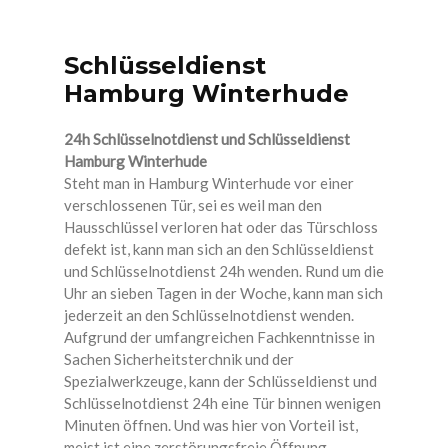
EINBRUCHSCHUTZ
Schlüsseldienst
SCHLIESSANLAGEN
Hamburg Winterhude
RAUCHMELDER SERVICE UND
24h Schlüsselnotdienst und Schlüsseldienst
MONTAGE
Hamburg Winterhude
Steht man in Hamburg Winterhude vor einer
TRESOR ÖFFNEN, SAFE ÖFFNEN
verschlossenen Tür, sei es weil man den
Hausschlüssel verloren hat oder das Türschloss
SCHLÜSSELDIENST HAMBURG
defekt ist, kann man sich an den Schlüsseldienst
und Schlüsselnotdienst 24h wenden. Rund um die
AUTO SCHLÜSSELDIENST HAMBURG
Uhr an sieben Tagen in der Woche, kann man sich
ZAHLUNGSOPTIONEN
jederzeit an den Schlüsselnotdienst wenden.
Aufgrund der umfangreichen Fachkenntnisse in
Sachen Sicherheitsterchnik und der
Spezialwerkzeuge, kann der Schlüsseldienst und
Schlüsselnotdienst 24h eine Tür binnen wenigen
Minuten öffnen. Und was hier von Vorteil ist,
meist ist eine zerstörungsfreie Öffnung